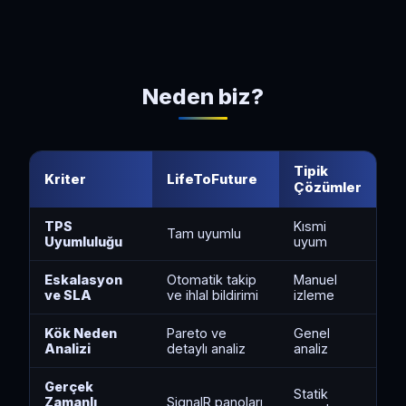
Neden biz?
Tipik
Kriter
LifeToFuture
Çözümler
TPS
Kısmi
Tam uyumlu
Uyumluluğu
uyum
Eskalasyon
Otomatik takip
Manuel
ve SLA
ve ihlal bildirimi
izleme
Kök Neden
Pareto ve
Genel
Analizi
detaylı analiz
analiz
Gerçek
Statik
Zamanlı
SignalR panoları