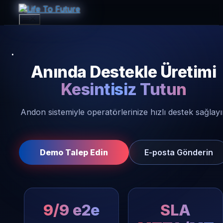
İçeriğe
atla
Menü
Anında Destekle Üretimi
Kesintisiz Tutun
Andon sistemiyle operatörlerinize hızlı destek sağlayı
Demo Talep Edin
E-posta Gönderin
9/9 e2e
SLA