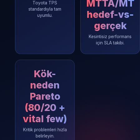
MTTA/MT
Toyota TPS
standardıyla tam
hedef-vs-
uyumlu.
gerçek
Kesintisiz performans
için SLA takibi.
Kök-
neden
Pareto
(80/20 +
vital few)
Kritik problemleri hızla
belirleyin.