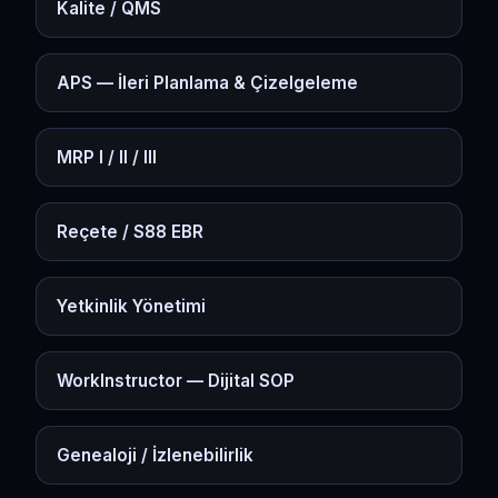
Kalite / QMS
APS — İleri Planlama & Çizelgeleme
MRP I / II / III
Reçete / S88 EBR
Yetkinlik Yönetimi
WorkInstructor — Dijital SOP
Genealoji / İzlenebilirlik