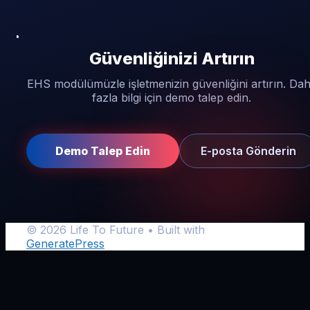
Güvenliğinizi Artırın
EHS modülümüzle işletmenizin güvenliğini artırın. Da
fazla bilgi için demo talep edin.
Demo Talep Edin
E-posta Gönderin
© 2026 Life To Future
• Built with
GeneratePress