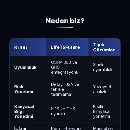
Neden biz?
Tipik
Kriter
LifeToFuture
Çözümler
OSHA 300 ve
Sınırlı
Uyumluluk
GHS
uyumluluk
entegrasyonu
Detaylı JSA ve
Risk
Yüzeysel
tehlike
Yönetimi
analizler
tanımlama
Kimyasal
Kısıtlı
SDS ve GHS
Bilgi
kimyasal
uyumlu
Yönetimi
yönetimi
İş İzni
Permit-to-work
Manuel izin