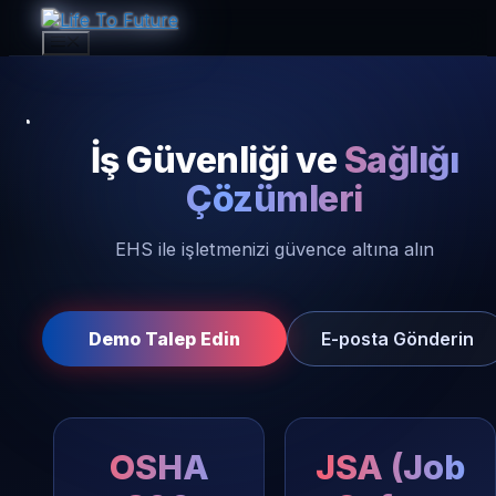
İçeriğe
atla
Menü
İş Güvenliği ve
Sağlığı
Çözümleri
EHS ile işletmenizi güvence altına alın
Demo Talep Edin
E-posta Gönderin
OSHA
JSA (Job