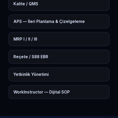
Kalite / QMS
APS — İleri Planlama & Çizelgeleme
MRP I / II / III
Reçete / S88 EBR
Yetkinlik Yönetimi
WorkInstructor — Dijital SOP