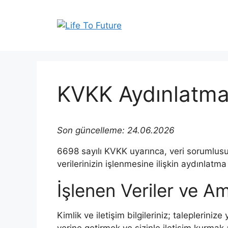
İçeriğe
atla
KVKK Aydınlatma
Son güncelleme: 24.06.2026
6698 sayılı KVKK uyarınca, veri sorumlusu 
verilerinizin işlenmesine ilişkin aydınlatma
İşlenen Veriler ve A
Kimlik ve iletişim bilgileriniz; taleplerin
yerine getirmek ve sizinle iletişim kurmak 