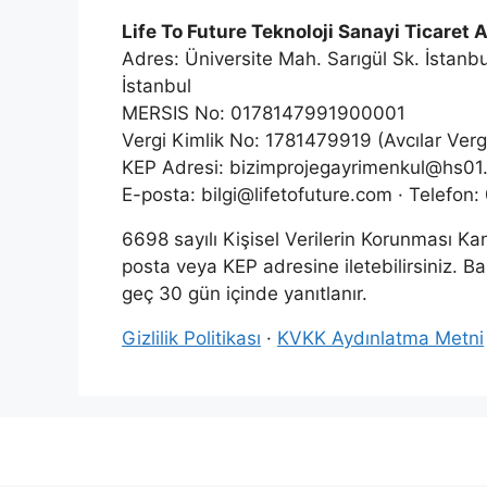
Life To Future Teknoloji Sanayi Ticaret 
Adres: Üniversite Mah. Sarıgül Sk. İstanbu
İstanbul
MERSIS No: 0178147991900001
Vergi Kimlik No: 1781479919 (Avcılar Vergi
KEP Adresi: bizimprojegayrimenkul@hs01.
E-posta: bilgi@lifetofuture.com · Telefon
6698 sayılı Kişisel Verilerin Korunması K
posta veya KEP adresine iletebilirsiniz. B
geç 30 gün içinde yanıtlanır.
Gizlilik Politikası
·
KVKK Aydınlatma Metni