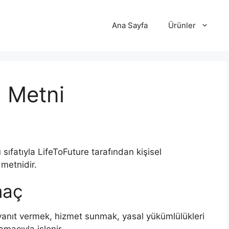
Ana Sayfa
Ürünler
 Metni
sıfatıyla LifeToFuture tarafından kişisel
 metnidir.
maç
ize yanıt vermek, hizmet sunmak, yasal yükümlülükleri
amacıyla işlenir.